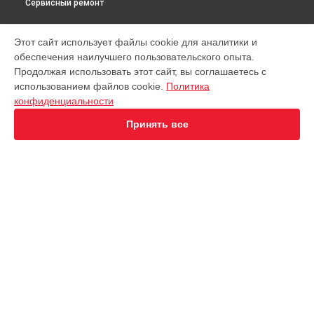
Сервисный ремонт
МОДЕЛИ
Этот сайт использует файлы cookie для аналитики и
обеспечения наилучшего пользовательского опыта.
Virtuoso XP442C11
Продолжая использовать этот сайт, вы соглашаетесь с
EA891D Evidence
использованием файлов cookie.
Политика
EA891C Evidence
конфиденциальности
EA891110
EA8911 Evidence
Принять все
EA890110 Evidence
EA8808 Two-In-One Cappuccino
EA873810 Preference
EA8708 Intuition
EA894T Evidence Plus
СТРАНИЦЫ
EA895N10 Evidence One
Гарантия
Espresseria EA82FE10
Доставка
Preference+ EA875E10
Контакты
Opio XP320830
Карта сайта
Nespresso XN890810
KP1A01
Essential EA81R870
КОНТАКТЫ
Essential EA816B70 1450Вт