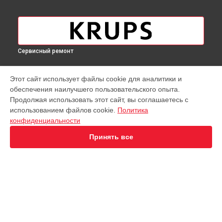
Сервисный ремонт
МОДЕЛИ
Этот сайт использует файлы cookie для аналитики и
обеспечения наилучшего пользовательского опыта.
Virtuoso XP442C11
Продолжая использовать этот сайт, вы соглашаетесь с
EA891D Evidence
использованием файлов cookie.
Политика
EA891C Evidence
конфиденциальности
EA891110
EA8911 Evidence
Принять все
EA890110 Evidence
EA8808 Two-In-One Cappuccino
EA873810 Preference
EA8708 Intuition
EA894T Evidence Plus
СТРАНИЦЫ
EA895N10 Evidence One
Гарантия
Espresseria EA82FE10
Доставка
Preference+ EA875E10