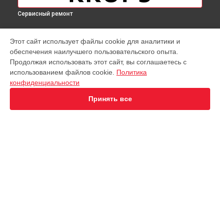
Сервисный ремонт
МОДЕЛИ
Этот сайт использует файлы cookie для аналитики и
обеспечения наилучшего пользовательского опыта.
Virtuoso XP442C11
Продолжая использовать этот сайт, вы соглашаетесь с
EA891D Evidence
использованием файлов cookie.
Политика
EA891C Evidence
конфиденциальности
EA891110
EA8911 Evidence
Принять все
EA890110 Evidence
EA8808 Two-In-One Cappuccino
EA873810 Preference
EA8708 Intuition
EA894T Evidence Plus
СТРАНИЦЫ
EA895N10 Evidence One
Гарантия
Espresseria EA82FE10
Доставка
Preference+ EA875E10
Контакты
Opio XP320830
Карта сайта
Nespresso XN890810
KP1A01
Essential EA81R870
КОНТАКТЫ