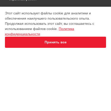
МОДЕЛИ
Этот сайт использует файлы cookie для аналитики и
обеспечения наилучшего пользовательского опыта.
Virtuoso XP442C11
Продолжая использовать этот сайт, вы соглашаетесь с
EA891D Evidence
использованием файлов cookie.
Политика
EA891C Evidence
конфиденциальности
EA891110
EA8911 Evidence
Принять все
EA890110 Evidence
EA8808 Two-In-One Cappuccino
EA873810 Preference
EA8708 Intuition
EA894T Evidence Plus
СТРАНИЦЫ
EA895N10 Evidence One
Гарантия
Espresseria EA82FE10
Доставка
Preference+ EA875E10
Контакты
Opio XP320830
Карта сайта
Nespresso XN890810
KP1A01
Essential EA81R870
КОНТАКТЫ
Essential EA816B70 1450Вт