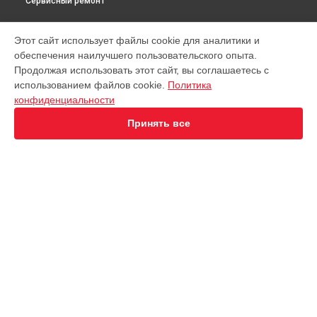
Сервисный ремонт
МОДЕЛИ
Этот сайт использует файлы cookie для аналитики и
обеспечения наилучшего пользовательского опыта.
Virtuoso XP442C11
Продолжая использовать этот сайт, вы соглашаетесь с
EA891D Evidence
использованием файлов cookie.
Политика
EA891C Evidence
конфиденциальности
EA891110
EA8911 Evidence
Принять все
EA890110 Evidence
EA8808 Two-In-One Cappuccino
EA873810 Preference
EA8708 Intuition
EA894T Evidence Plus
СТРАНИЦЫ
EA895N10 Evidence One
Гарантия
Espresseria EA82FE10
Доставка
Preference+ EA875E10
Контакты
Opio XP320830
Карта сайта
Nespresso XN890810
KP1A01
Essential EA81R870
КОНТАКТЫ
Essential EA816B70 1450Вт