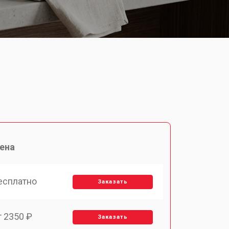
ена
есплатно
Заказать
т 2350 ₽
Заказать