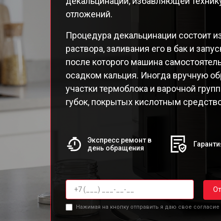
декальцинации, избавляющей технику
EA82
отложений.
EA82
EA8
Процедура декальцинации состоит из
EA8
раствора, заливания его в бак и запу
EA8
после которого машина самостоятель
EA8
осадком кальция. Иногда вручную о
EA8
участки термоблока и варочной груп
Qua
губок, покрытых кислотным средств
Экспресс ремонт в
Гаранти
день обращения
От
Нажимая на кнопку отправить я даю свое согласие