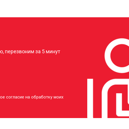
от 40 мин
о
от 20 мин
о
?
от 50 мин
о
, перезвоним за 5 минут
ое согласие на обработку моих