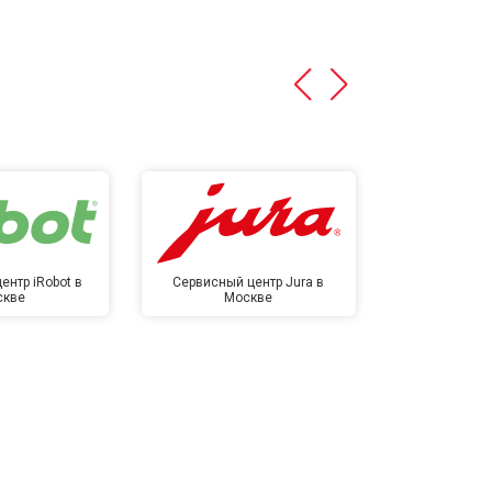
ентр iRobot в
Сервисный центр Jura в
Сервисный ц
скве
Москве
в М