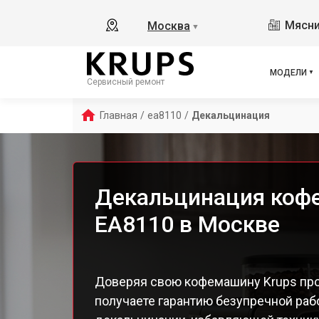
Ess
Мясни
Москва
▼
Ess
Ess
Esp
МОДЕЛИ
Сервисный ремонт
EA8
EA8
Главная
/
ea8110
/
Декальцинация
EA8
EA8
EA8
EA8
Декальцинация коф
EA 
EA8110 в Москве
Dol
Ara
EA8
EA8
Доверяя свою кофемашину Krups про
EA8
получаете гарантию безупречной раб
EA8