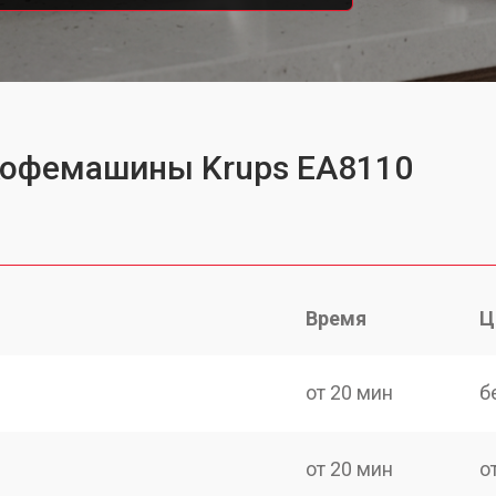
 кофемашины Krups EA8110
Время
Ц
от 20 мин
б
от 20 мин
о