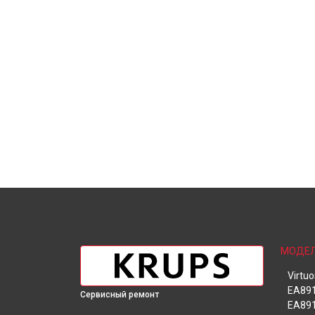
МОДЕ
Virtu
EA891
Сервисный ремонт
EA891