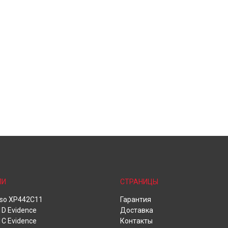
ЛИ
СТРАНИЦЫ
oso XP442C11
Гарантия
D Evidence
Доставка
C Evidence
Контакты