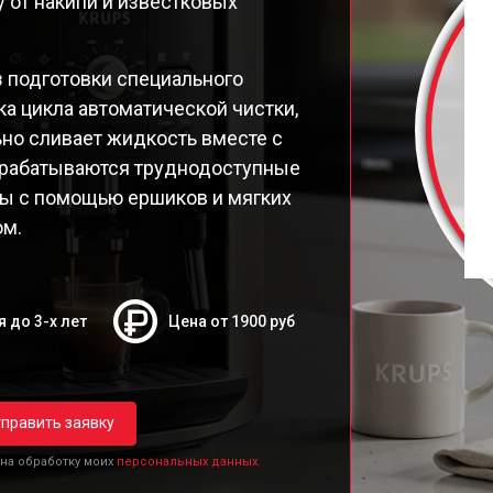
 от накипи и известковых
9E Latt' Express
98 Latt' Express
26E30
 подготовки специального
26E Espresseria
ска цикла автоматической чистки,
26E
но сливает жидкость вместе с
250 Compact Espresseria
брабатываются труднодоступные
19N Arabica
пы с помощью ершиков и мягких
ttro Force Evidence
ом.
я до 3-х лет
Цена от 1900 руб
править заявку
 на обработку моих
персональных данных.