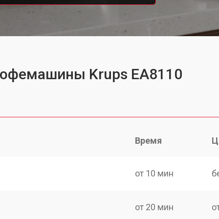
 кофемашины Krups EA8110
Время
Ц
от 10 мин
б
от 20 мин
о