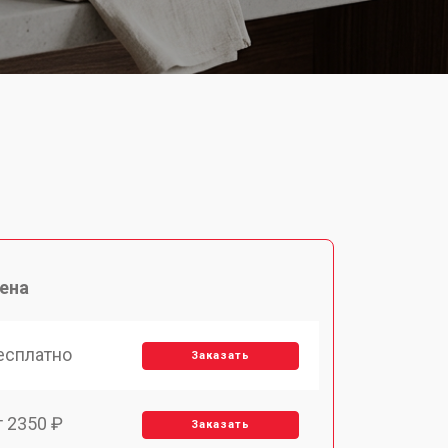
ена
есплатно
Заказать
т 2350 ₽
Заказать