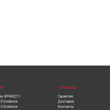
ЛИ
СТРАНИЦЫ
oso XP442C11
Гарантия
D Evidence
Доставка
C Evidence
Контакты