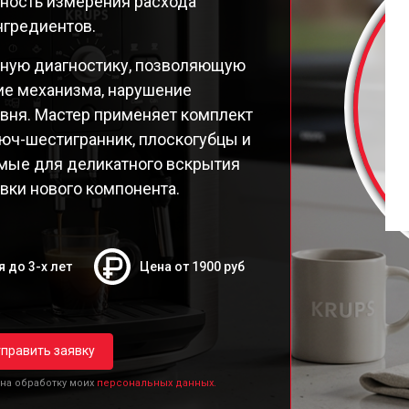
чность измерения расхода
9E Latt' Express
нгредиентов.
98 Latt' Express
26E30
чную диагностику, позволяющую
26E Espresseria
ие механизма, нарушение
26E
вня. Мастер применяет комплект
250 Compact Espresseria
юч-шестигранник, плоскогубцы и
19N Arabica
имые для деликатного вскрытия
ttro Force Evidence
вки нового компонента.
я до 3-х лет
Цена от 1900 руб
править заявку
 на обработку моих
персональных данных.