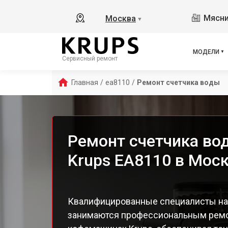
Ess
Мясни
Москва
▼
Ess
Ess
Esp
МОДЕЛИ
Сервисный ремонт
EA8
EA8
Главная
/
ea8110
/
Ремонт счетчика воды
EA8
EA8
EA8
EA8
Ремонт счетчика в
EA 
Krups EA8110 в Мос
Dol
Ara
EA8
EA8
Квалифицированные специалисты на
EA8
занимаются профессиональным ремо
EA8