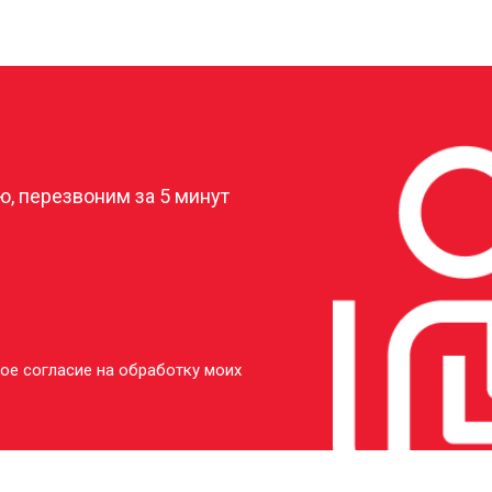
от 40 мин
о
от 20 мин
о
?
от 50 мин
о
, перезвоним за 5 минут
ое согласие на обработку моих