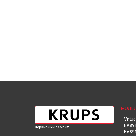
МОДЕ
Virtu
EA891
Сервисный ремонт
EA891