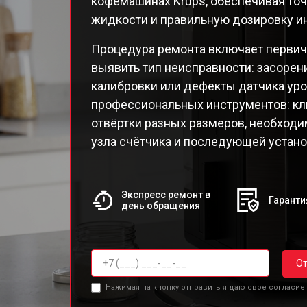
кофемашинах Krups, обеспечивая то
EA82
жидкости и правильную дозировку и
EA82
EA8
Процедура ремонта включает перви
EA8
выявить тип неисправности: засорен
EA8
калибровки или дефекты датчика уро
EA8
профессиональных инструментов: кл
EA8
отвёртки разных размеров, необход
Qua
узла счётчика и последующей устано
Экспресс ремонт в
Гаранти
день обращения
От
Нажимая на кнопку отправить я даю свое согласие