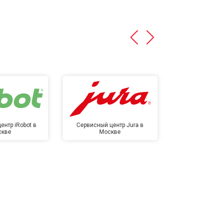
ентр iRobot в
Сервисный центр Jura в
Сервисный ц
скве
Москве
в М