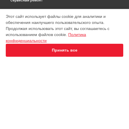
Сервисный ремонт
МОДЕЛИ
Этот сайт использует файлы cookie для аналитики и
обеспечения наилучшего пользовательского опыта.
Virtuoso XP442C11
Продолжая использовать этот сайт, вы соглашаетесь с
EA891D Evidence
использованием файлов cookie.
Политика
EA891C Evidence
конфиденциальности
EA891110
EA8911 Evidence
Принять все
EA890110 Evidence
EA8808 Two-In-One Cappuccino
EA873810 Preference
EA8708 Intuition
EA894T Evidence Plus
СТРАНИЦЫ
EA895N10 Evidence One
Гарантия
Espresseria EA82FE10
Доставка
Preference+ EA875E10
Контакты
Opio XP320830
Карта сайта
Nespresso XN890810
KP1A01
Essential EA81R870
КОНТАКТЫ
Essential EA816B70 1450Вт