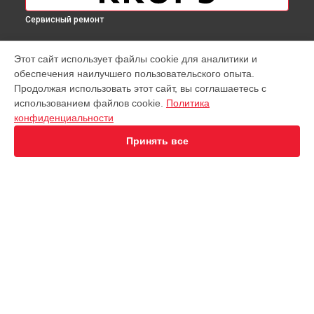
Сервисный ремонт
МОДЕЛИ
Этот сайт использует файлы cookie для аналитики и
обеспечения наилучшего пользовательского опыта.
Virtuoso XP442C11
Продолжая использовать этот сайт, вы соглашаетесь с
EA891D Evidence
использованием файлов cookie.
Политика
EA891C Evidence
конфиденциальности
EA891110
EA8911 Evidence
Принять все
EA890110 Evidence
EA8808 Two-In-One Cappuccino
EA873810 Preference
EA8708 Intuition
EA894T Evidence Plus
СТРАНИЦЫ
EA895N10 Evidence One
Гарантия
Espresseria EA82FE10
Доставка
Preference+ EA875E10
Контакты
Opio XP320830
Карта сайта
Nespresso XN890810
KP1A01
Essential EA81R870
КОНТАКТЫ