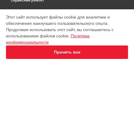
Сервисный ремонт
МОДЕЛИ
Этот сайт использует файлы cookie для аналитики и
обеспечения наилучшего пользовательского опыта.
Virtuoso XP442C11
Продолжая использовать этот сайт, вы соглашаетесь с
EA891D Evidence
использованием файлов cookie.
Политика
EA891C Evidence
конфиденциальности
EA891110
EA8911 Evidence
Принять все
EA890110 Evidence
EA8808 Two-In-One Cappuccino
EA873810 Preference
EA8708 Intuition
EA894T Evidence Plus
СТРАНИЦЫ
EA895N10 Evidence One
Гарантия
Espresseria EA82FE10
Доставка
Preference+ EA875E10
Контакты
Opio XP320830
Карта сайта
Nespresso XN890810
KP1A01
Essential EA81R870
КОНТАКТЫ
Essential EA816B70 1450Вт