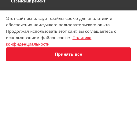
Сервисный ремонт
МОДЕЛИ
Этот сайт использует файлы cookie для аналитики и
обеспечения наилучшего пользовательского опыта.
Virtuoso XP442C11
Продолжая использовать этот сайт, вы соглашаетесь с
EA891D Evidence
использованием файлов cookie.
Политика
EA891C Evidence
конфиденциальности
EA891110
EA8911 Evidence
Принять все
EA890110 Evidence
EA8808 Two-In-One Cappuccino
EA873810 Preference
EA8708 Intuition
EA894T Evidence Plus
СТРАНИЦЫ
EA895N10 Evidence One
Гарантия
Espresseria EA82FE10
Доставка
Preference+ EA875E10
Контакты
Opio XP320830
Карта сайта
Nespresso XN890810
KP1A01
Essential EA81R870
КОНТАКТЫ
Essential EA816B70 1450Вт