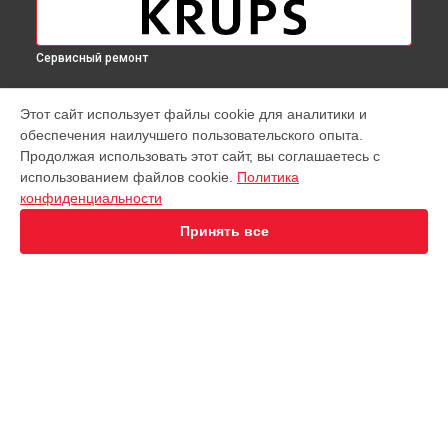
Сервисный ремонт
МОДЕЛИ
Этот сайт использует файлы cookie для аналитики и
обеспечения наилучшего пользовательского опыта.
Virtuoso XP442C11
Продолжая использовать этот сайт, вы соглашаетесь с
EA891D Evidence
использованием файлов cookie.
Политика
EA891C Evidence
конфиденциальности
EA891110
EA8911 Evidence
Принять все
EA890110 Evidence
EA8808 Two-In-One Cappuccino
EA873810 Preference
EA8708 Intuition
EA894T Evidence Plus
СТРАНИЦЫ
EA895N10 Evidence One
Гарантия
Espresseria EA82FE10
Доставка
Preference+ EA875E10
Контакты
Opio XP320830
Карта сайта
Nespresso XN890810