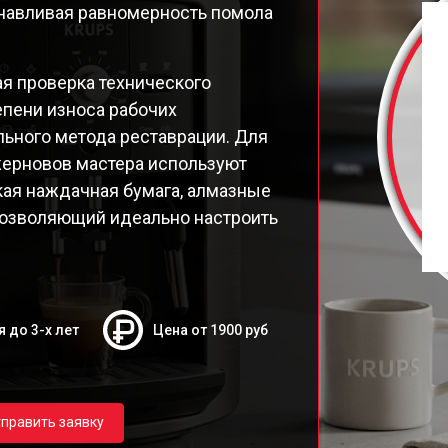
навливая равномерность помола
2F010 Quattro Force
9E Latt' Express
98 Latt' Express
я проверка технического
26E30
епени износа рабочих
26E Espresseria
ьного метода реставрации. Для
26E
ерновов мастера используют
19N Arabica
нкая наждачная бумага, алмазные
ttro Force Evidence
позволяющий идеально настроить
я до 3-х лет
Цена от 1900 руб
править заявку