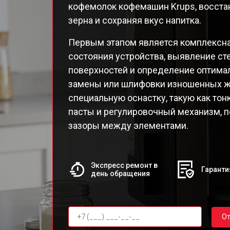
кофемолок кофемашин Krups, восста
EA8
зерна и сохраняя вкус напитка.
EA82
EA82
Первым этапом является комплексна
EA8
состояния устройства, выявление ст
EA8
поверхностей и определение оптимал
EA8
замены или шлифовки изношенных ж
EA8
специальную оснастку, такую как то
Qua
пасты и регулировочный механизм, 
зазоры между элементами.
Экспресс ремонт в
Гаранти
день обращения
От