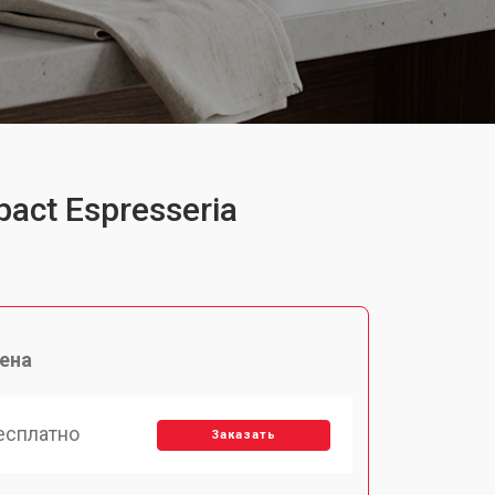
ct Espresseria
ена
есплатно
Заказать