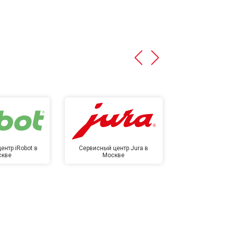
ентр iRobot в
Сервисный центр Jura в
Сервисный ц
скве
Москве
в М