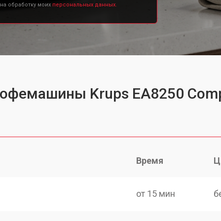
 на обработку моих
персональных данных.
кофемашины Krups EA8250 Compa
Время
Ц
от 15 мин
б