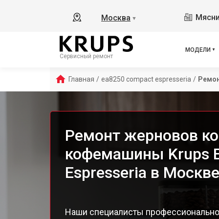
Ess
Мясни
Москва
▼
Ess
Ess
Esp
МОДЕЛИ
Сервисный ремонт
EA8
EA8
Главная
/
ea8250 compact espresseria
/
Ремон
EA8
EA8
EA8
EA8
Ремонт жерновов к
EA8
кофемашины Krups 
EA 
Dol
Espresseria в Москв
Ara
EA8
EA8
Наши специалисты профессионально
EA8