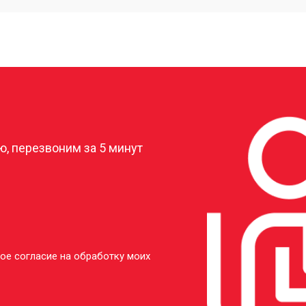
от 40 мин
о
от 20 мин
о
?
от 50 мин
о
, перезвоним за 5 минут
ое согласие на обработку моих