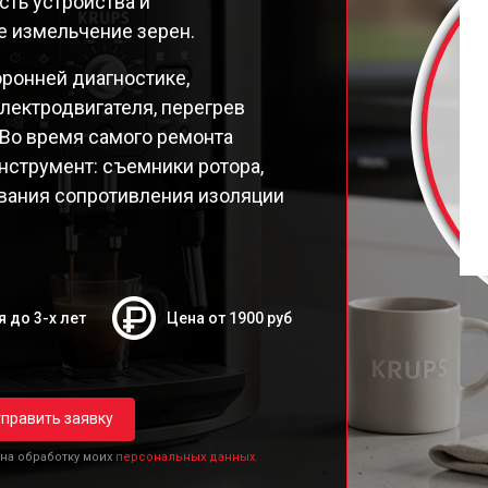
ть устройства и
2F010 Quattro Force
 измельчение зерен.
9E Latt' Express
98 Latt' Express
оронней диагностике,
26E30
лектродвигателя, перегрев
26E Espresseria
 Во время самого ремонта
250 Compact Espresseria
нструмент: съемники ротора,
19N Arabica
ования сопротивления изоляции
ttro Force Evidence
я до 3-х лет
Цена от 1900 руб
править заявку
 на обработку моих
персональных данных.