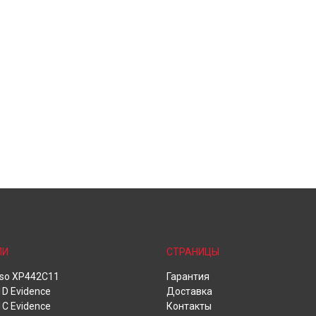
ЛИ
СТРАНИЦЫ
oso XP442C11
Гарантия
D Evidence
Доставка
C Evidence
Контакты