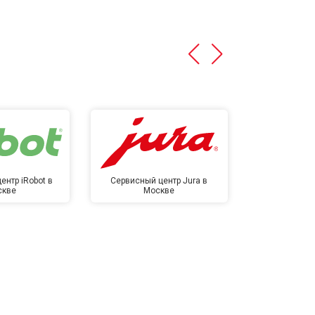
ентр iRobot в
Сервисный центр Jura в
Сервисный ц
скве
Москве
в М