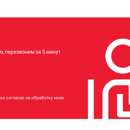
от 40 мин
о
от 20 мин
о
?
от 50 мин
о
, перезвоним за 5 минут
ое согласие на обработку моих