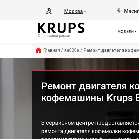
Ess
Мясни
Москва
▼
Ess
Ess
Esp
МОДЕЛИ
Сервисный ремонт
EA8
EA8
Главная
/
ea826e
/
Ремонт двигателя кофе
EA8
EA8
EA8
EA8
Ремонт двигателя к
EA8
кофемашины Krups 
EA 
Dol
Ara
EA8
В сервисном центре предоставляетс
EA8
ремонта двигателя кофемолки кофем
EA8