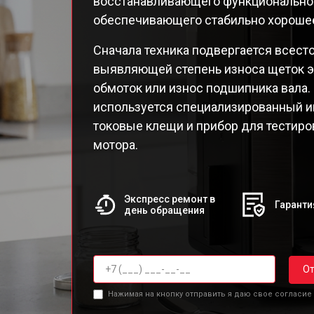
восстанавливающего функциональнос
EA8
обеспечивающего стабильно хорошее
EA82
EA82
Сначала техника подвергается всест
EA8
выявляющей степень износа щеток э
EA8
обмоток или износ подшипника вала.
EA8
используется специализированный и
EA8
токовые клещи и прибор для тестир
Qua
мотора.
Экспресс ремонт в
Гаранти
день обращения
От
Нажимая на кнопку отправить я даю свое согласие