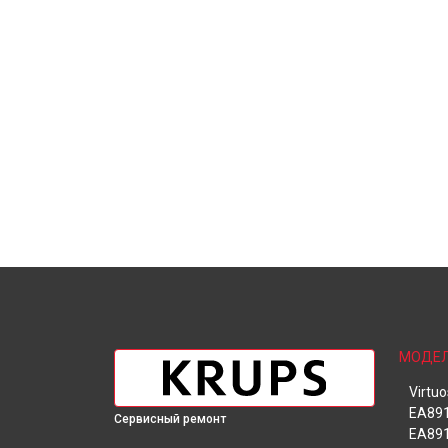
МОДЕ
Virtu
EA891
Сервисный ремонт
EA891