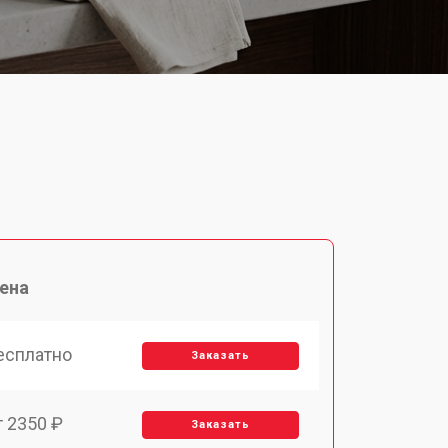
ена
есплатно
Заказать
т 2350 ₽
Заказать