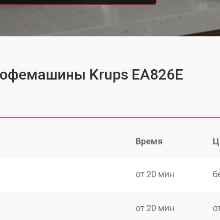
 кофемашины Krups EA826E
Время
Ц
от 20 мин
б
от 20 мин
о