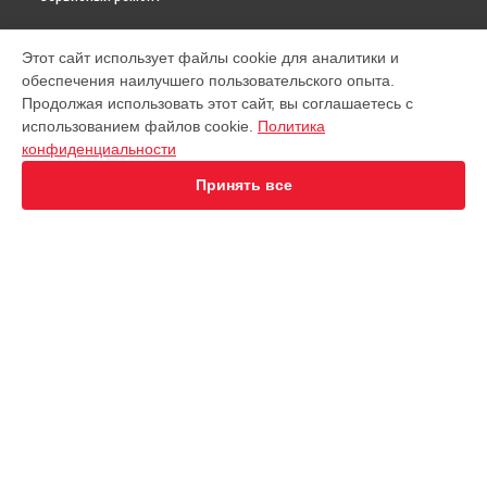
МОДЕЛИ
Этот сайт использует файлы cookie для аналитики и
обеспечения наилучшего пользовательского опыта.
Virtuoso XP442C11
Продолжая использовать этот сайт, вы соглашаетесь с
EA891D Evidence
использованием файлов cookie.
Политика
EA891C Evidence
конфиденциальности
EA891110
EA8911 Evidence
Принять все
EA890110 Evidence
EA8808 Two-In-One Cappuccino
EA873810 Preference
EA8708 Intuition
EA894T Evidence Plus
СТРАНИЦЫ
EA895N10 Evidence One
Гарантия
Espresseria EA82FE10
Доставка
Preference+ EA875E10
Контакты
Opio XP320830
Карта сайта
Nespresso XN890810
KP1A01
Essential EA81R870
КОНТАКТЫ
Essential EA816B70 1450Вт