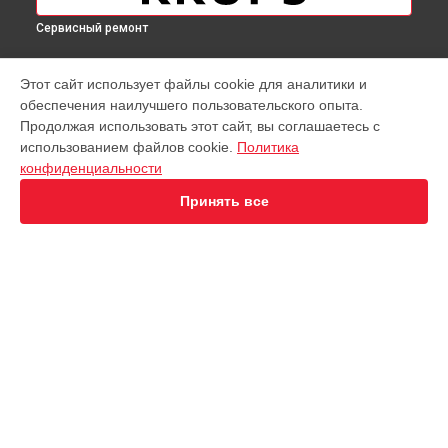
Сервисный ремонт
МОДЕЛИ
Этот сайт использует файлы cookie для аналитики и
обеспечения наилучшего пользовательского опыта.
Virtuoso XP442C11
Продолжая использовать этот сайт, вы соглашаетесь с
EA891D Evidence
использованием файлов cookie.
Политика
EA891C Evidence
конфиденциальности
EA891110
EA8911 Evidence
Принять все
EA890110 Evidence
EA8808 Two-In-One Cappuccino
EA873810 Preference
EA8708 Intuition
EA894T Evidence Plus
СТРАНИЦЫ
EA895N10 Evidence One
Гарантия
Espresseria EA82FE10
Доставка
Preference+ EA875E10
Контакты
Opio XP320830
Карта сайта
Nespresso XN890810
KP1A01
Essential EA81R870
КОНТАКТЫ