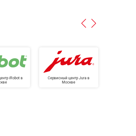
ентр iRobot в
Сервисный центр Jura в
Сервисный ц
скве
Москве
в М