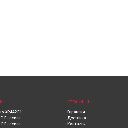
ЛИ
СТРАНИЦЫ
oso XP442C11
Гарантия
D Evidence
Доставка
C Evidence
Контакты