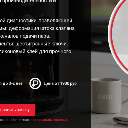
и производительности и
9E Latt' Express
98 Latt' Express
26E30
ной диагностики, позволяющей
26E Espresseria
мы: деформация штока клапана,
26E
каналов подачи пара.
250 Compact Espresseria
енты: шестигранные ключи,
19N Arabica
ликоновый клей для прочного
ttro Force Evidence
я до 3-х лет
Цена от 1900 руб
править заявку
 на обработку моих
персональных данных.