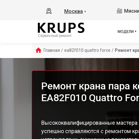
Ess
Мясни
Москва
▼
Ess
Ess
Esp
МОДЕЛИ
Сервисный ремонт
EA8
EA8
Главная
/
ea82f010 quattro force
/
Ремонт кра
EA8
EA8
EA8
EA8
Ремонт крана пара 
EA8
EA82F010 Quattro Fo
EA 
Dol
Ara
EA8
Высококвалифицированные мастера 
EA8
успешно справляются с ремонтом кр
EA8