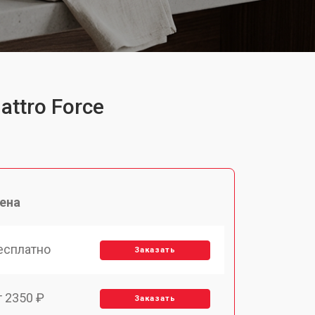
ttro Force
ена
есплатно
Заказать
т 2350 ₽
Заказать