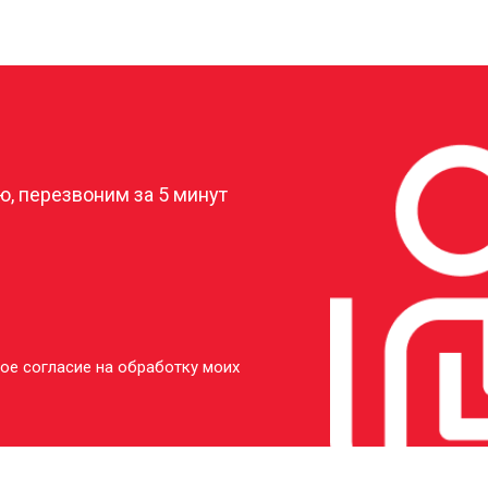
от 40 мин
о
от 20 мин
о
?
от 50 мин
о
, перезвоним за 5 минут
ое согласие на обработку моих