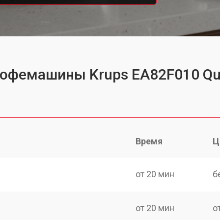
кофемашины Krups EA82F010 Qua
Время
Ц
от 20 мин
б
от 20 мин
о