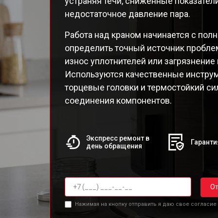
устраняя течи, сниженные показател
EA82
недостаточное давление пара.
EA82
EA8
Работа над краном начинается с пол
EA8
определить точный источник пробле
EA8
износ уплотнителей или загрязнение 
EA8
Используются качественные инструм
EA8
торцевые головки и термостойкий си
Qua
соединения компонентов.
Экспресс ремонт в
Гаранти
день обращения
От
Нажимая на кнопку отправить я даю свое согласие