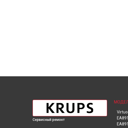
МОДЕ
Virtu
EA891
Сервисный ремонт
EA891