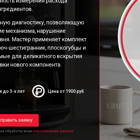
чность измерения расхода
9E Latt' Express
нгредиентов.
98 Latt' Express
26E30
чную диагностику, позволяющую
26E Espresseria
ие механизма, нарушение
26E
вня. Мастер применяет комплект
250 Compact Espresseria
юч-шестигранник, плоскогубцы и
19N Arabica
имые для деликатного вскрытия
ttro Force Evidence
вки нового компонента.
я до 3-х лет
Цена от 1900 руб
править заявку
 на обработку моих
персональных данных.