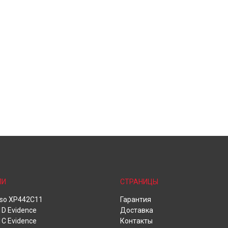
ЛИ
СТРАНИЦЫ
oso XP442C11
Гарантия
D Evidence
Доставка
C Evidence
Контакты