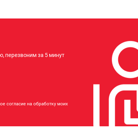
от 40 мин
о
от 20 мин
о
?
от 50 мин
о
, перезвоним за 5 минут
ое согласие на обработку моих