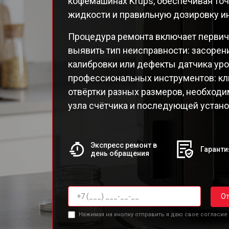
кофемашинах Krups, обеспечивая то
EA82
жидкости и правильную дозировку и
EA82
EA8
Процедура ремонта включает перви
EA8
выявить тип неисправности: засорен
EA8
калибровки или дефекты датчика уро
EA8
профессиональных инструментов: кл
EA8
отвёртки разных размеров, необход
Qua
узла счётчика и последующей устано
Экспресс ремонт в
Гаранти
день обращения
От
Нажимая на кнопку отправить я даю свое согласие