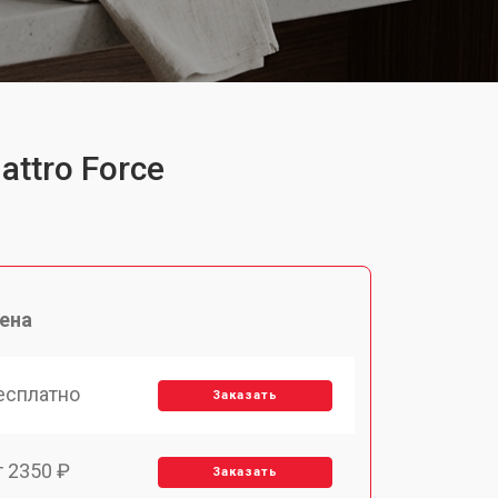
ttro Force
ена
есплатно
Заказать
т 2350 ₽
Заказать