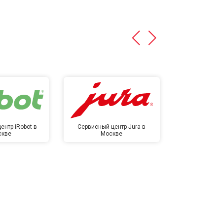
ентр iRobot в
Сервисный центр Jura в
Сервисный ц
скве
Москве
в М