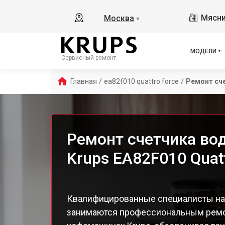
Ess
Мясни
Москва
▼
Ess
Ess
Esp
МОДЕЛИ
Сервисный ремонт
EA8
EA8
Главная
/
ea82f010 quattro force
/
Ремонт сч
EA8
EA8
EA8
EA8
Ремонт счетчика в
EA8
Krups EA82F010 Quat
EA 
Dol
Ara
EA8
Квалифицированные специалисты на
EA8
занимаются профессиональным ремо
EA8