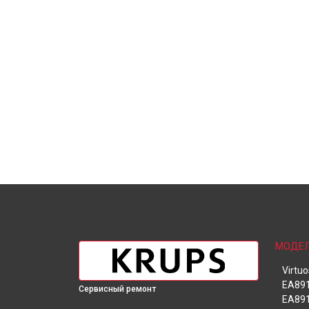
МОДЕ
Virtu
EA891
Сервисный ремонт
EA891