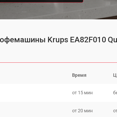
кофемашины Krups EA82F010 Qua
Время
Ц
от 15 мин
б
от 20 мин
о