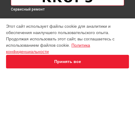
Сервисный ремонт
МОДЕЛИ
Этот сайт использует файлы cookie для аналитики и
обеспечения наилучшего пользовательского опыта.
Virtuoso XP442C11
Продолжая использовать этот сайт, вы соглашаетесь с
EA891D Evidence
использованием файлов cookie.
Политика
EA891C Evidence
конфиденциальности
EA891110
EA8911 Evidence
Принять все
EA890110 Evidence
EA8808 Two-In-One Cappuccino
EA873810 Preference
EA8708 Intuition
EA894T Evidence Plus
СТРАНИЦЫ
EA895N10 Evidence One
Гарантия
Espresseria EA82FE10
Доставка
Preference+ EA875E10
Контакты
Opio XP320830
Карта сайта
Nespresso XN890810
KP1A01
Essential EA81R870