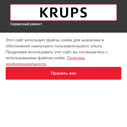
Сервисный ремонт
МОДЕЛИ
Этот сайт использует файлы cookie для аналитики и
обеспечения наилучшего пользовательского опыта.
Virtuoso XP442C11
Продолжая использовать этот сайт, вы соглашаетесь с
EA891D Evidence
использованием файлов cookie.
Политика
EA891C Evidence
конфиденциальности
EA891110
EA8911 Evidence
Принять все
EA890110 Evidence
EA8808 Two-In-One Cappuccino
EA873810 Preference
EA8708 Intuition
EA894T Evidence Plus
СТРАНИЦЫ
EA895N10 Evidence One
Гарантия
Espresseria EA82FE10
Доставка
Preference+ EA875E10
Контакты
Opio XP320830