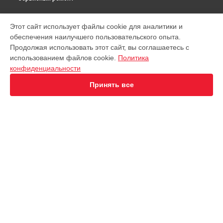
МОДЕЛИ
Этот сайт использует файлы cookie для аналитики и
обеспечения наилучшего пользовательского опыта.
Virtuoso XP442C11
Продолжая использовать этот сайт, вы соглашаетесь с
EA891D Evidence
использованием файлов cookie.
Политика
EA891C Evidence
конфиденциальности
EA891110
EA8911 Evidence
Принять все
EA890110 Evidence
EA8808 Two-In-One Cappuccino
EA873810 Preference
EA8708 Intuition
EA894T Evidence Plus
СТРАНИЦЫ
EA895N10 Evidence One
Гарантия
Espresseria EA82FE10
Доставка
Preference+ EA875E10
Контакты
Opio XP320830
Карта сайта
Nespresso XN890810
KP1A01
Essential EA81R870
КОНТАКТЫ
Essential EA816B70 1450Вт