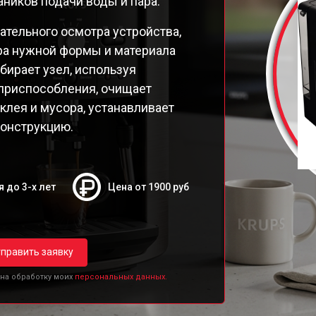
аников подачи воды и пара.
9E Latt' Express
98 Latt' Express
ательного осмотра устройства,
26E30
ра нужной формы и материала
26E Espresseria
бирает узел, используя
26E
приспособления, очищает
250 Compact Espresseria
клея и мусора, устанавливает
19N Arabica
конструкцию.
ttro Force Evidence
я до 3-х лет
Цена от 1900 руб
править заявку
 на обработку моих
персональных данных.