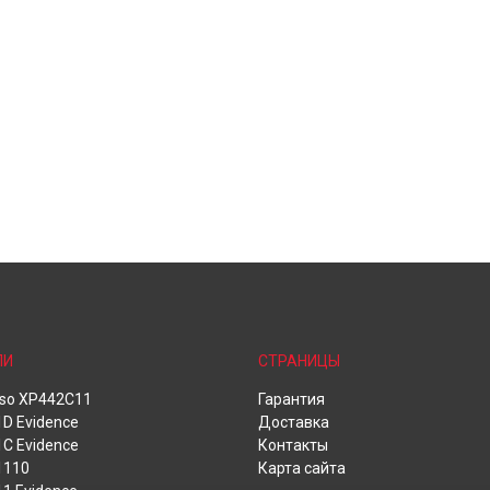
ЛИ
СТРАНИЦЫ
oso XP442C11
Гарантия
D Evidence
Доставка
C Evidence
Контакты
1110
Карта сайта