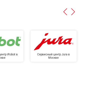
ентр iRobot в
Сервисный центр Jura в
Сервисный ц
скве
Москве
в М