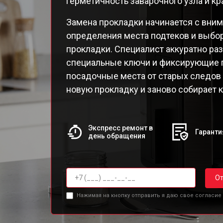
герметичность заварочного узла и кр
EA82
EA82
Замена прокладки начинается с вним
EA8
определения места подтеков и выбо
EA8
прокладки. Специалист аккуратно раз
EA8
специальные ключи и фиксирующие 
EA8
посадочные места от старых следов 
EA8
новую прокладку и заново собирает 
Qua
Экспресс ремонт в
Гаранти
день обращения
От
Нажимая на кнопку отправить я даю свое согласие