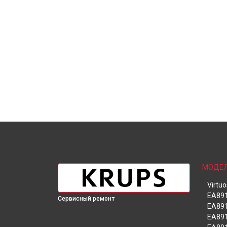
МОДЕ
Virtu
EA891
Сервисный ремонт
EA891
EA89