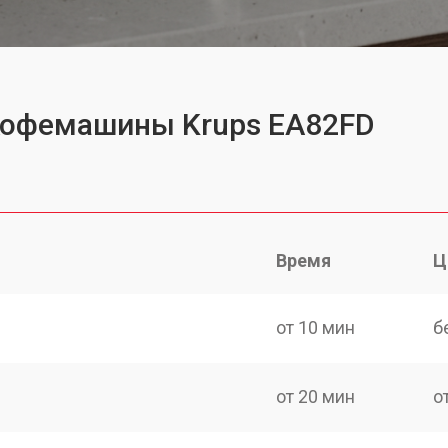
 кофемашины Krups EA82FD
Время
Ц
от 10 мин
б
от 20 мин
о