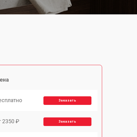
ена
есплатно
Заказать
т 2350 ₽
Заказать