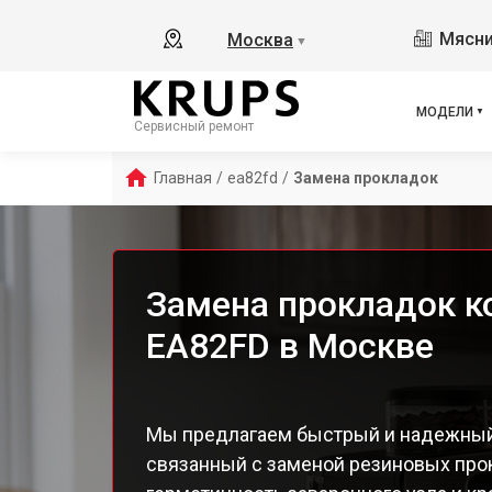
Ess
Мясни
Москва
▼
Ess
Ess
Esp
МОДЕЛИ
Сервисный ремонт
EA8
EA8
Главная
/
ea82fd
/
Замена прокладок
EA8
EA8
EA8
EA8
Замена прокладок 
EA 
EA82FD в Москве
Dol
Ara
EA8
EA8
Мы предлагаем быстрый и надежный
EA8
связанный с заменой резиновых про
EA8