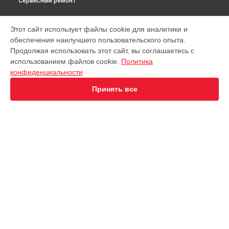
Сервисный ремонт
МОДЕЛИ
Этот сайт использует файлы cookie для аналитики и
обеспечения наилучшего пользовательского опыта.
Virtuoso XP442C11
Продолжая использовать этот сайт, вы соглашаетесь с
EA891D Evidence
использованием файлов cookie.
Политика
EA891C Evidence
конфиденциальности
EA891110
EA8911 Evidence
Принять все
EA890110 Evidence
EA8808 Two-In-One Cappuccino
EA873810 Preference
EA894T Evidence Plus
EA895N10 Evidence One
СТРАНИЦЫ
Espresseria EA82FE10
Гарантия
Preference+ EA875E10
Доставка
Opio XP320830
Контакты
Nespresso XN890810
Карта сайта
KP1A01
Essential EA81R870
Essential EA816B70 1450Вт
КОНТАКТЫ
Essential EA8108