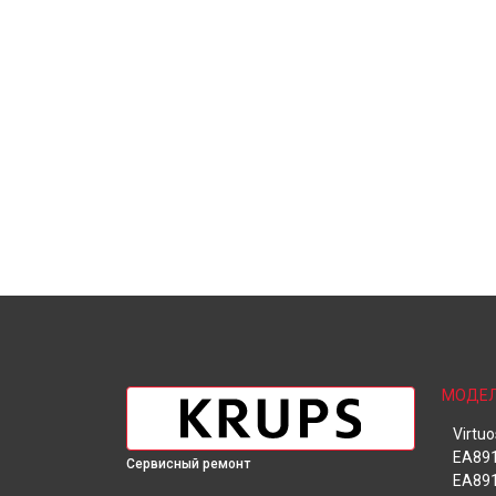
МОДЕ
Virtu
EA891
Сервисный ремонт
EA891