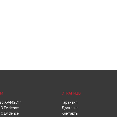
ЛИ
СТРАНИЦЫ
oso XP442C11
Гарантия
D Evidence
Доставка
C Evidence
Контакты