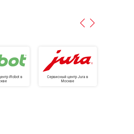
ентр iRobot в
Сервисный центр Jura в
Сервисный ц
скве
Москве
в М