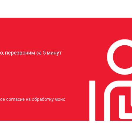
от 40 мин
о
от 20 мин
о
?
от 50 мин
о
, перезвоним за 5 минут
ое согласие на обработку моих