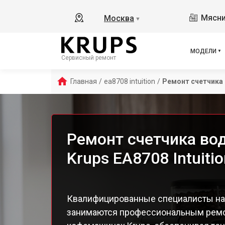
Ess
Мясни
Москва
▼
Ess
Esp
EA8
МОДЕЛИ
Сервисный ремонт
EA8
EA8
Главная
/
ea8708 intuition
/
Ремонт счетчика
EA8
EA8
EA8
EA8
Ремонт счетчика в
EA 
Krups EA8708 Intuiti
Dol
Ara
EA8
EA8
Квалифицированные специалисты на
EA8
занимаются профессиональным ремо
EA8