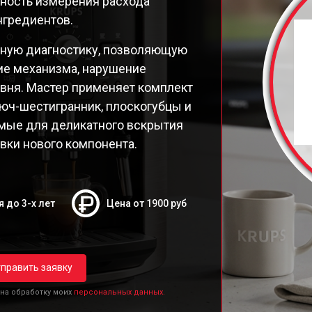
чность измерения расхода
9E Latt' Express
нгредиентов.
98 Latt' Express
26E30
чную диагностику, позволяющую
26E Espresseria
ие механизма, нарушение
26E
вня. Мастер применяет комплект
250 Compact Espresseria
юч-шестигранник, плоскогубцы и
19N Arabica
имые для деликатного вскрытия
ttro Force Evidence
вки нового компонента.
я до 3-х лет
Цена от 1900 руб
править заявку
 на обработку моих
персональных данных.