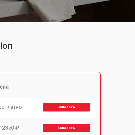
ion
ена
есплатно
Заказать
т 2350 ₽
Заказать