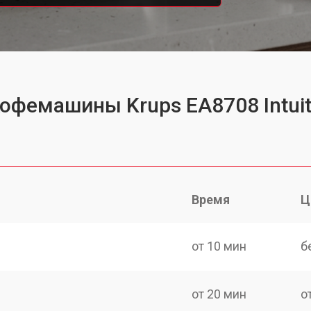
кофемашины Krups EA8708 Intuit
Время
Ц
от 10 мин
б
от 20 мин
о