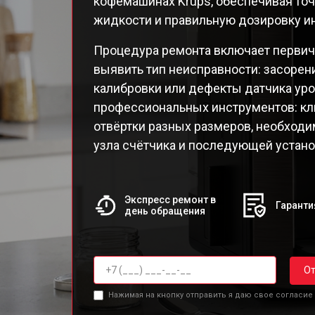
кофемашинах Krups, обеспечивая то
EA82
жидкости и правильную дозировку и
EA82
EA8
Процедура ремонта включает перви
EA8
выявить тип неисправности: засорен
EA8
калибровки или дефекты датчика уро
EA8
профессиональных инструментов: кл
EA8
отвёртки разных размеров, необход
Qua
узла счётчика и последующей устано
Экспресс ремонт в
Гаранти
день обращения
От
Нажимая на кнопку отправить я даю свое согласие