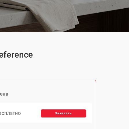
eference
ена
есплатно
Заказать