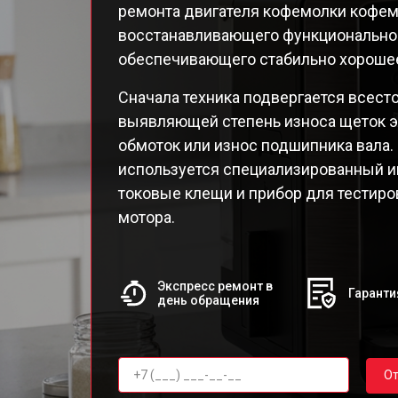
ремонта двигателя кофемолки кофем
EA82
восстанавливающего функциональнос
EA82
обеспечивающего стабильно хорошее
EA8
EA8
Сначала техника подвергается всест
EA8
выявляющей степень износа щеток э
EA8
обмоток или износ подшипника вала.
EA8
используется специализированный и
Qua
токовые клещи и прибор для тестир
мотора.
Экспресс ремонт в
Гаранти
день обращения
От