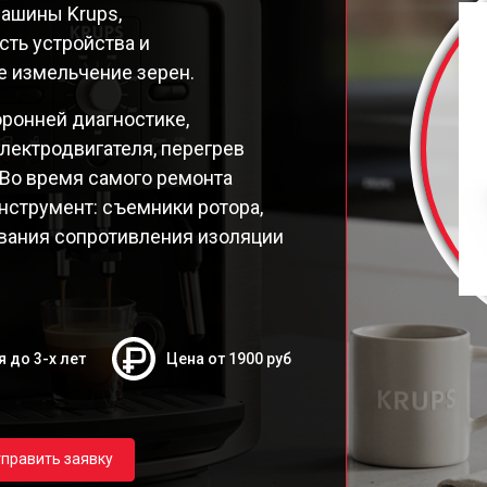
ашины Krups,
9E Latt' Express
ть устройства и
98 Latt' Express
 измельчение зерен.
26E30
26E Espresseria
оронней диагностике,
26E
лектродвигателя, перегрев
250 Compact Espresseria
 Во время самого ремонта
19N Arabica
нструмент: съемники ротора,
ttro Force Evidence
ования сопротивления изоляции
я до 3-х лет
Цена от 1900 руб
править заявку