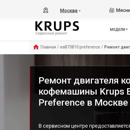
Ess
Мясни
Москва
▼
Ess
Esp
EA8
МОДЕЛИ
Сервисный ремонт
EA8
EA8
Главная
/
ea873810 preference
/
Ремонт дви
EA8
EA8
EA8
EA8
Ремонт двигателя к
EA 
кофемашины Krups 
Dol
Ara
Preference в Москве
EA8
EA8
EA8
В сервисном центре предоставляетс
EA8