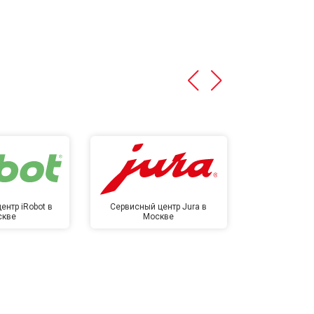
ентр iRobot в
Сервисный центр Jura в
Сервисный ц
скве
Москве
в М