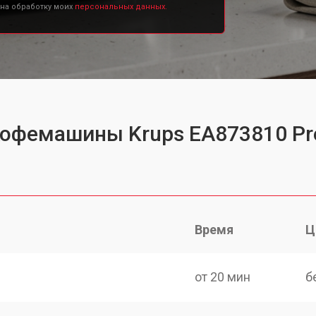
 на обработку моих
персональных данных.
кофемашины Krups EA873810 Pr
Время
Ц
от 20 мин
б