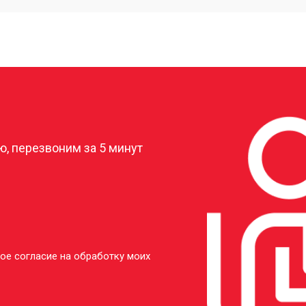
от 40 мин
о
от 20 мин
о
?
от 50 мин
о
, перезвоним за 5 минут
ое согласие на обработку моих