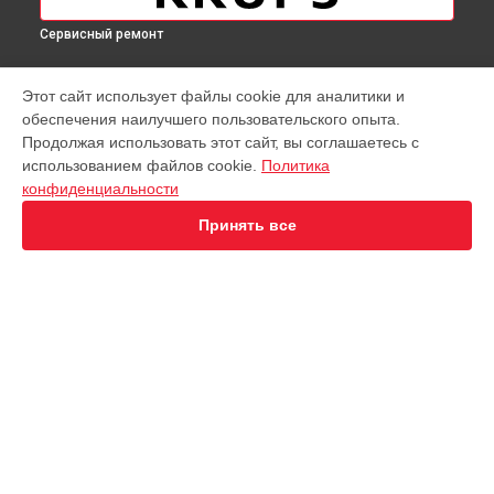
Сервисный ремонт
МОДЕЛИ
Этот сайт использует файлы cookie для аналитики и
обеспечения наилучшего пользовательского опыта.
Virtuoso XP442C11
Продолжая использовать этот сайт, вы соглашаетесь с
EA891D Evidence
использованием файлов cookie.
Политика
EA891C Evidence
конфиденциальности
EA891110
EA8911 Evidence
Принять все
EA890110 Evidence
EA873810 Preference
EA8708 Intuition
EA894T Evidence Plus
EA895N10 Evidence One
СТРАНИЦЫ
Espresseria EA82FE10
Гарантия
Preference+ EA875E10
Доставка
Opio XP320830
Контакты
Nespresso XN890810
Карта сайта
KP1A01
Essential EA81R870
Essential EA816B70 1450Вт