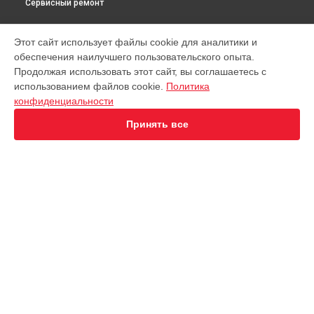
Сервисный ремонт
МОДЕЛИ
Этот сайт использует файлы cookie для аналитики и
обеспечения наилучшего пользовательского опыта.
Virtuoso XP442C11
Продолжая использовать этот сайт, вы соглашаетесь с
EA891D Evidence
использованием файлов cookie.
Политика
EA891C Evidence
конфиденциальности
EA891110
EA890110 Evidence
Принять все
EA8808 Two-In-One Cappuccino
EA873810 Preference
EA8708 Intuition
EA894T Evidence Plus
EA895N10 Evidence One
СТРАНИЦЫ
Espresseria EA82FE10
Гарантия
Preference+ EA875E10
Доставка
Opio XP320830
Контакты
Nespresso XN890810
Карта сайта
KP1A01
Essential EA81R870
Essential EA816B70 1450Вт
КОНТАКТЫ
Essential EA8108