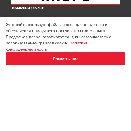
Сервисный ремонт
МОДЕЛИ
Этот сайт использует файлы cookie для аналитики и
обеспечения наилучшего пользовательского опыта.
Virtuoso XP442C11
Продолжая использовать этот сайт, вы соглашаетесь с
EA891D Evidence
использованием файлов cookie.
Политика
EA891110
конфиденциальности
EA8911 Evidence
EA890110 Evidence
Принять все
EA8808 Two-In-One Cappuccino
EA873810 Preference
EA8708 Intuition
EA894T Evidence Plus
EA895N10 Evidence One
СТРАНИЦЫ
Espresseria EA82FE10
Гарантия
Preference+ EA875E10
Доставка
Opio XP320830
Контакты
Nespresso XN890810
Карта сайта
KP1A01
Essential EA81R870
Essential EA816B70 1450Вт
КОНТАКТЫ