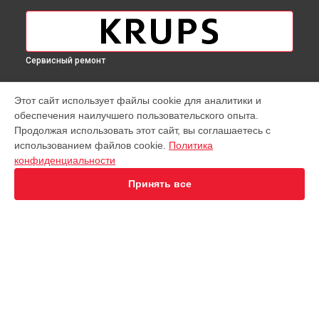
Сервисный ремонт
МОДЕЛИ
Этот сайт использует файлы cookie для аналитики и
обеспечения наилучшего пользовательского опыта.
Virtuoso XP442C11
Продолжая использовать этот сайт, вы соглашаетесь с
EA891D Evidence
использованием файлов cookie.
Политика
EA891110
конфиденциальности
EA8911 Evidence
EA890110 Evidence
Принять все
EA8808 Two-In-One Cappuccino
EA873810 Preference
EA8708 Intuition
EA894T Evidence Plus
EA895N10 Evidence One
СТРАНИЦЫ
Espresseria EA82FE10
Гарантия
Preference+ EA875E10
Доставка
Opio XP320830
Контакты
Nespresso XN890810