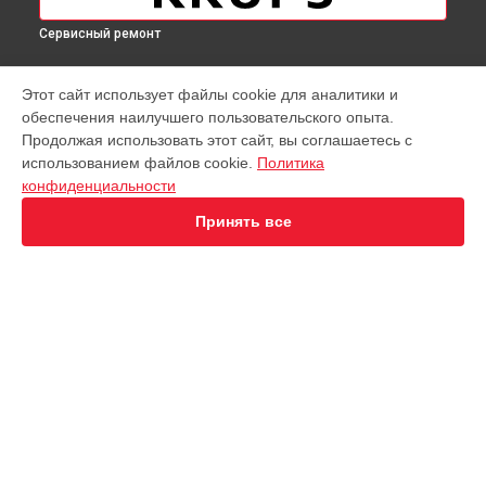
Сервисный ремонт
МОДЕЛИ
Этот сайт использует файлы cookie для аналитики и
обеспечения наилучшего пользовательского опыта.
Virtuoso XP442C11
Продолжая использовать этот сайт, вы соглашаетесь с
EA891D Evidence
использованием файлов cookie.
Политика
EA891C Evidence
конфиденциальности
EA891110
EA8911 Evidence
Принять все
EA890110 Evidence
EA8808 Two-In-One Cappuccino
EA873810 Preference
EA8708 Intuition
EA894T Evidence Plus
СТРАНИЦЫ
Espresseria EA82FE10
Гарантия
Preference+ EA875E10
Доставка
Opio XP320830
Контакты
Nespresso XN890810
Карта сайта
KP1A01
Essential EA81R870
Essential EA816B70 1450Вт