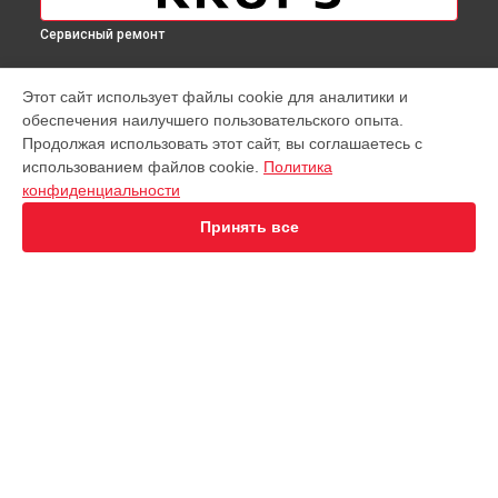
Сервисный ремонт
МОДЕЛИ
Этот сайт использует файлы cookie для аналитики и
обеспечения наилучшего пользовательского опыта.
Virtuoso XP442C11
Продолжая использовать этот сайт, вы соглашаетесь с
EA891D Evidence
использованием файлов cookie.
Политика
EA891C Evidence
конфиденциальности
EA891110
EA8911 Evidence
Принять все
EA890110 Evidence
EA8808 Two-In-One Cappuccino
EA873810 Preference
EA8708 Intuition
EA894T Evidence Plus
СТРАНИЦЫ
Espresseria EA82FE10
Гарантия
Preference+ EA875E10
Доставка
Opio XP320830
Контакты
Nespresso XN890810
Карта сайта
KP1A01
Essential EA81R870
Essential EA816B70 1450Вт