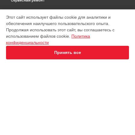
Сервисный ремонт
МОДЕЛИ
Этот сайт использует файлы cookie для аналитики и
обеспечения наилучшего пользовательского опыта.
Virtuoso XP442C11
Продолжая использовать этот сайт, вы соглашаетесь с
EA891D Evidence
использованием файлов cookie.
Политика
EA891C Evidence
конфиденциальности
EA891110
EA8911 Evidence
Принять все
EA890110 Evidence
EA8808 Two-In-One Cappuccino
EA873810 Preference
EA8708 Intuition
EA894T Evidence Plus
СТРАНИЦЫ
EA895N10 Evidence One
Гарантия
Espresseria EA82FE10
Доставка
Preference+ EA875E10
Контакты
Opio XP320830
Карта сайта
Nespresso XN890810
KP1A01
Essential EA81R870
КОНТАКТЫ
Essential EA8108