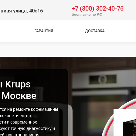
ential EA816B70 1450Вт
+7 (800) 302-40-76
цкая улица, 40с16
ential EA8108
Бесплатно по РФ
resseria Essential EA816B70
2FD
ГАРАНТИЯ
ДОСТАВКА
2F810 Quattro Force
110
10B70 Essential
10870
10770 Essential
105 Essential
 Krups
8260
в Москве
ce Gusto Genio S KP240110
bica Espresso EA811010
118 Arabica
ется на ремонте кофемашины
ысокое качество
150 Roma LCD
сти и современное
160 Pisa
руют точную диагностику и
2F010 Quattro Force
ей, восстанавливая