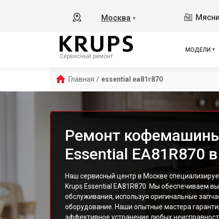
Ess
Мясни
Москва
▼
Ess
Esp
EA8
МОДЕЛИ
Сервисный ремонт
EA8
EA8
Главная
/
essential ea81r870
EA8
EA8
EA8
EA8
Ремонт кофемашины
EA 
Essential EA81R870 
Dol
Ara
EA8
Наш сервисный центр в Москве специализиру
Krups Essential EA81R870. Мы обеспечиваем в
EA8
обслуживания, используя оригинальные запча
EA8
оборудование. Наши опытные мастера гаранти
EA8
эффективное устранение любых неисправност