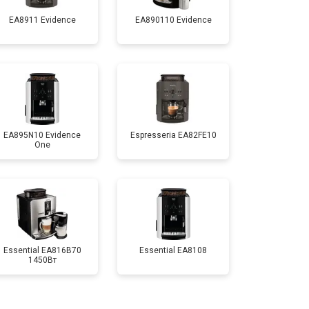
EA8911 Evidence
EA890110 Evidence
EA895N10 Evidence
Espresseria EA82FE10
One
Essential EA816B70
Essential EA8108
1450Вт