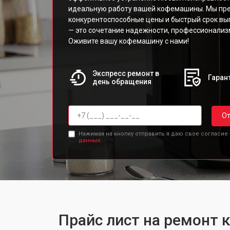
EA82
идеальную работу вашей кофемашины. Мы пр
конкурентоспособные цены и быстрый срок вы
EA82
— это сочетание надежности, профессионализ
EA8
Оживите вашу кофемашину с нами!
EA8
EA8
EA8
Экспресс ремонт в
Гарант
день обращения
EA8
Qua
От
Нажимая на кнопку отправить я даю свое согласие
данных.
Прайс лист на ремонт 