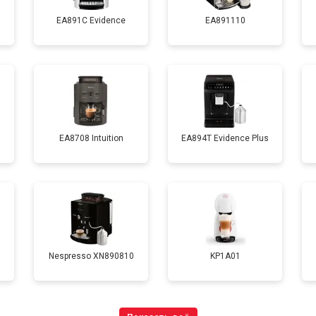
EA891C Evidence
EA891110
EA8708 Intuition
EA894T Evidence Plus
Nespresso XN890810
KP1A01