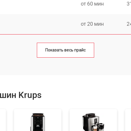
от 60 мин
3
от 20 мин
2
от 60 мин
2
Показать весь прайс
от 20 мин
1
от 40 мин
1
шин Krups
от 20 мин
2
от 50 мин
2