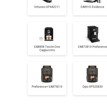
Virtuoso XP442C11
EA891D Evidence
EA8808 Two-In-One
EA873810 Preference
Cappuccino
Preference+ EA875E10
Opio XP320830