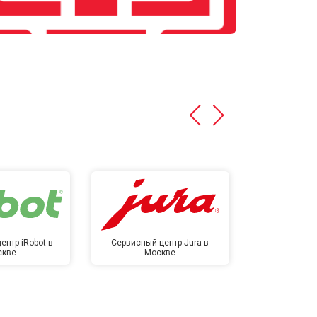
ентр iRobot в
Сервисный центр Jura в
Сервисный ц
скве
Москве
в М