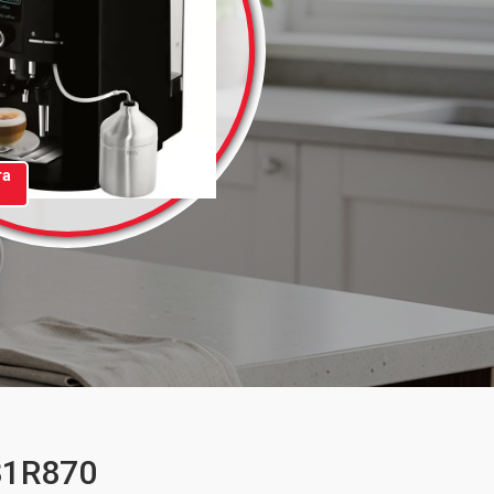
та
81R870