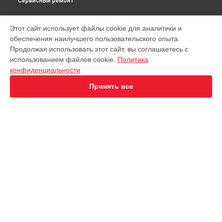
Сервисный ремонт
МОДЕЛИ
Этот сайт использует файлы cookie для аналитики и
обеспечения наилучшего пользовательского опыта.
Virtuoso XP442C11
Продолжая использовать этот сайт, вы соглашаетесь с
EA891D Evidence
использованием файлов cookie.
Политика
EA891C Evidence
конфиденциальности
EA891110
EA8911 Evidence
Принять все
EA890110 Evidence
EA8808 Two-In-One Cappuccino
EA873810 Preference
EA8708 Intuition
EA894T Evidence Plus
СТРАНИЦЫ
EA895N10 Evidence One
Гарантия
Espresseria EA82FE10
Доставка
Preference+ EA875E10
Контакты
Opio XP320830
Карта сайта
Nespresso XN890810
KP1A01
Essential EA816B70 1450Вт
КОНТАКТЫ
Essential EA8108