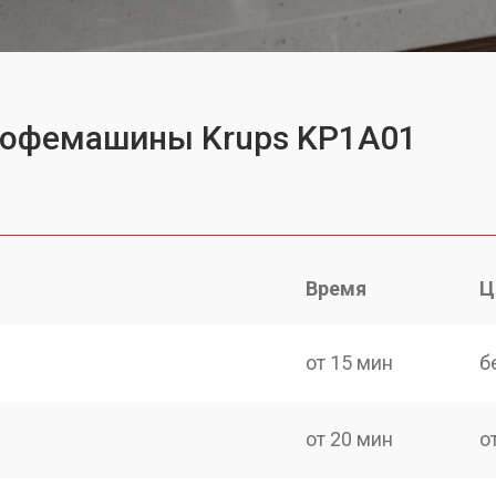
 кофемашины Krups KP1A01
Время
Ц
от 15 мин
б
от 20 мин
о