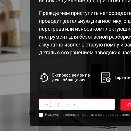
высокое давление для приготовлени
EA82
EA82
Прежде чем приступить непосредств
EA8
проводит детальную диагностику, оп
EA8
перегрева или износа комплектующи
EA8
инструмент для безопасной разборк
EA8
аккуратно извлечь старую помпу и з
EA8
деталь с сохранением заводских наст
Qua
Экспресс ремонт в
Гаранти
день обращения
От
Нажимая на кнопку отправить я даю свое согласие