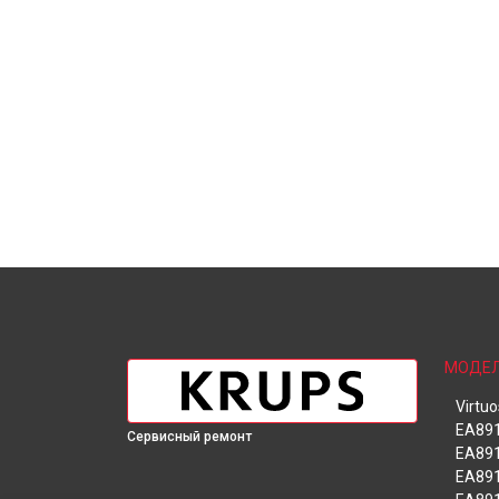
МОДЕ
Virtu
EA891
Сервисный ремонт
EA891
EA89