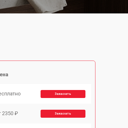
ена
есплатно
Заказать
т 2350 ₽
Заказать