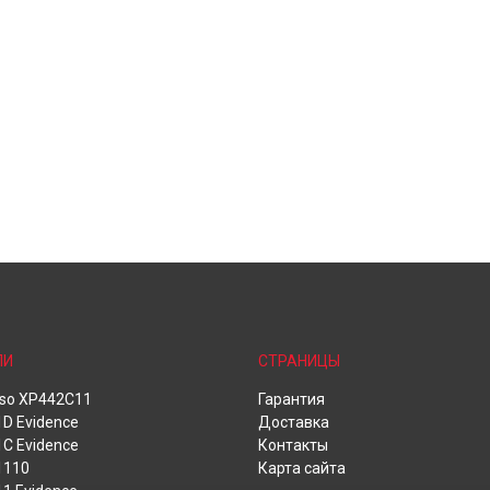
ЛИ
СТРАНИЦЫ
oso XP442C11
Гарантия
D Evidence
Доставка
C Evidence
Контакты
1110
Карта сайта