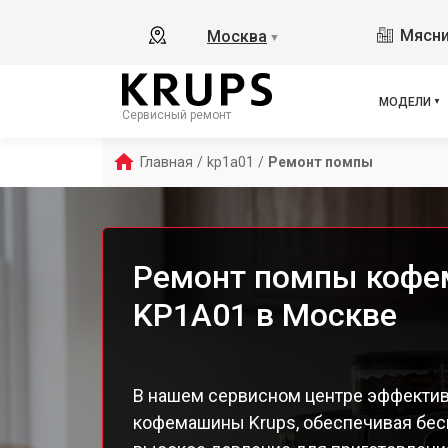
Ess
Мясни
Москва
▼
Ess
Esp
EA8
МОДЕЛИ
Сервисный ремонт
EA8
EA8
Главная
/
kp1a01
/
Ремонт помпы
EA8
EA8
EA8
EA8
Ремонт помпы кофе
EA 
KP1A01 в Москве
Dol
Ara
EA8
EA8
В нашем сервисном центре эффекти
EA8
кофемашины Krups, обеспечивая бес
EA8