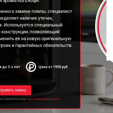
я ароматного кофе.
9E Latt' Express
98 Latt' Express
енно к замене помпы, специалист
26E30
ределяет наличие утечек,
26E Espresseria
х. Используется специальный
26E
и конструкции, позволяющий
250 Compact Espresseria
аменить её на новую оригинальную
19N Arabica
роек и гарантийных обязательств.
ttro Force Evidence
я до 3-х лет
Цена от 1900 руб
править заявку
 на обработку моих
персональных данных.