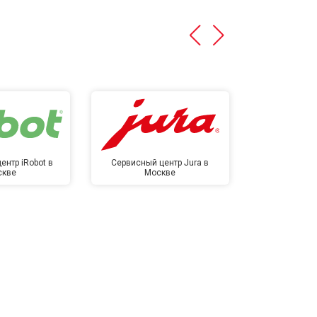
ентр iRobot в
Сервисный центр Jura в
Сервисный ц
скве
Москве
в М