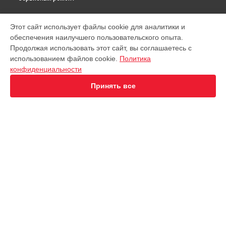
МОДЕЛИ
Этот сайт использует файлы cookie для аналитики и
обеспечения наилучшего пользовательского опыта.
Virtuoso XP442C11
Продолжая использовать этот сайт, вы соглашаетесь с
EA891D Evidence
использованием файлов cookie.
Политика
EA891C Evidence
конфиденциальности
EA891110
EA8911 Evidence
Принять все
EA890110 Evidence
EA8808 Two-In-One Cappuccino
EA873810 Preference
EA8708 Intuition
EA894T Evidence Plus
СТРАНИЦЫ
EA895N10 Evidence One
Гарантия
Espresseria EA82FE10
Доставка
Preference+ EA875E10
Контакты
Opio XP320830
Карта сайта
Nespresso XN890810
Essential EA81R870
Essential EA816B70 1450Вт
КОНТАКТЫ
Essential EA8108