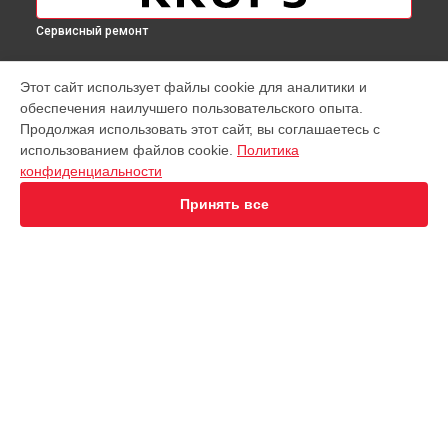
Сервисный ремонт
МОДЕЛИ
Этот сайт использует файлы cookie для аналитики и
обеспечения наилучшего пользовательского опыта.
Virtuoso XP442C11
Продолжая использовать этот сайт, вы соглашаетесь с
EA891D Evidence
использованием файлов cookie.
Политика
EA891C Evidence
конфиденциальности
EA891110
EA8911 Evidence
Принять все
EA890110 Evidence
EA8808 Two-In-One Cappuccino
EA873810 Preference
EA8708 Intuition
EA894T Evidence Plus
СТРАНИЦЫ
EA895N10 Evidence One
Гарантия
Espresseria EA82FE10
Доставка
Preference+ EA875E10
Контакты
Opio XP320830
Карта сайта
KP1A01
Essential EA81R870
Essential EA816B70 1450Вт