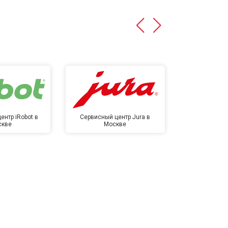
ентр iRobot в
Сервисный центр Jura в
Сервисный ц
скве
Москве
в М