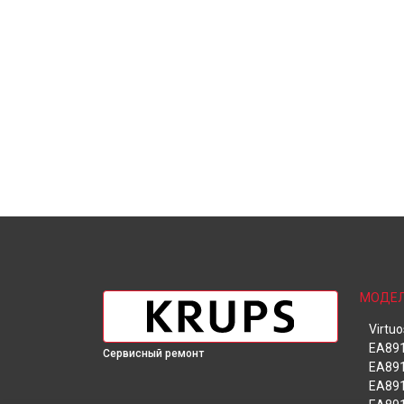
МОДЕ
Virtu
EA891
Сервисный ремонт
EA891
EA89