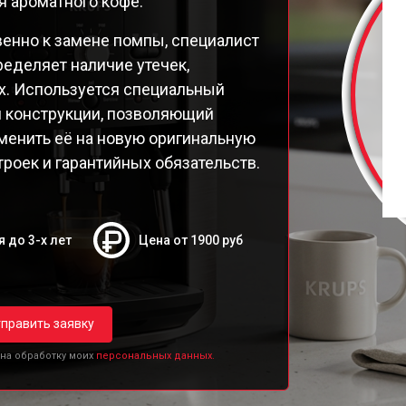
я ароматного кофе.
9E Latt' Express
98 Latt' Express
енно к замене помпы, специалист
26E30
ределяет наличие утечек,
26E Espresseria
х. Используется специальный
26E
и конструкции, позволяющий
250 Compact Espresseria
аменить её на новую оригинальную
19N Arabica
роек и гарантийных обязательств.
ttro Force Evidence
я до 3-х лет
Цена от 1900 руб
править заявку
 на обработку моих
персональных данных.