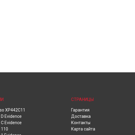
ЛИ
СТРАНИЦЫ
oso XP442C11
Гарантия
D Evidence
Доставка
C Evidence
Контакты
1110
Карта сайта