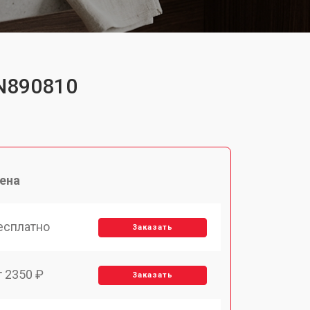
XN890810
ена
есплатно
Заказать
т 2350 ₽
Заказать