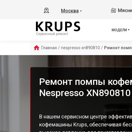
Ess
Мясни
Москва
▼
Ess
Esp
EA8
МОДЕЛИ
Сервисный ремонт
EA8
EA8
Главная
/
nespresso xn890810
/
Ремонт пом
EA8
EA8
EA8
EA8
Ремонт помпы кофе
EA 
Nespresso XN890810
Dol
Ara
EA8
EA8
В нашем сервисном центре эффекти
EA8
кофемашины Krups, обеспечивая бес
EA8