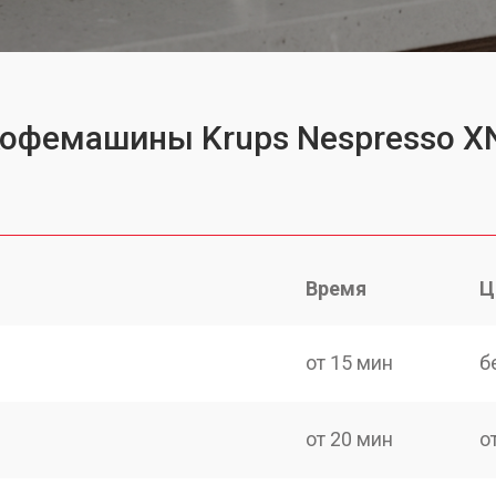
 кофемашины Krups Nespresso 
Время
Ц
от 15 мин
б
от 20 мин
о