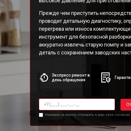
высокое давление для приготовлени
EA82
EA82
Прежде чем приступить непосредств
EA8
проводит детальную диагностику, оп
EA8
перегрева или износа комплектующи
EA8
инструмент для безопасной разборк
EA8
аккуратно извлечь старую помпу и з
EA8
деталь с сохранением заводских наст
Qua
Экспресс ремонт в
Гаранти
день обращения
От
Нажимая на кнопку отправить я даю свое согласие