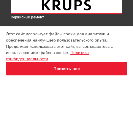
Сервисный ремонт
МОДЕЛИ
Этот сайт использует файлы cookie для аналитики и
обеспечения наилучшего пользовательского опыта.
Virtuoso XP442C11
Продолжая использовать этот сайт, вы соглашаетесь с
EA891D Evidence
использованием файлов cookie.
Политика
EA891C Evidence
конфиденциальности
EA891110
EA8911 Evidence
Принять все
EA890110 Evidence
EA8808 Two-In-One Cappuccino
EA873810 Preference
EA8708 Intuition
EA894T Evidence Plus
СТРАНИЦЫ
EA895N10 Evidence One
Гарантия
Espresseria EA82FE10
Доставка
Preference+ EA875E10
Контакты
Opio XP320830
Карта сайта
KP1A01