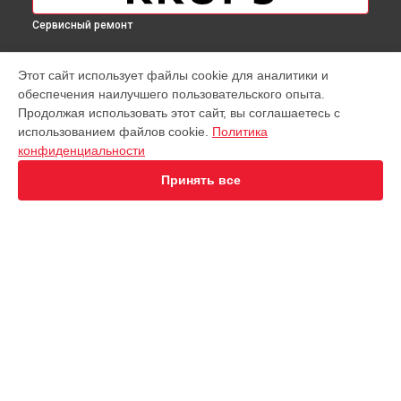
Сервисный ремонт
МОДЕЛИ
Этот сайт использует файлы cookie для аналитики и
обеспечения наилучшего пользовательского опыта.
Virtuoso XP442C11
Продолжая использовать этот сайт, вы соглашаетесь с
EA891D Evidence
использованием файлов cookie.
Политика
EA891C Evidence
конфиденциальности
EA891110
EA8911 Evidence
Принять все
EA890110 Evidence
EA8808 Two-In-One Cappuccino
EA873810 Preference
EA8708 Intuition
EA894T Evidence Plus
СТРАНИЦЫ
EA895N10 Evidence One
Гарантия
Espresseria EA82FE10
Доставка
Preference+ EA875E10
Контакты
Nespresso XN890810
Карта сайта
KP1A01
Essential EA81R870
Essential EA816B70 1450Вт
КОНТАКТЫ