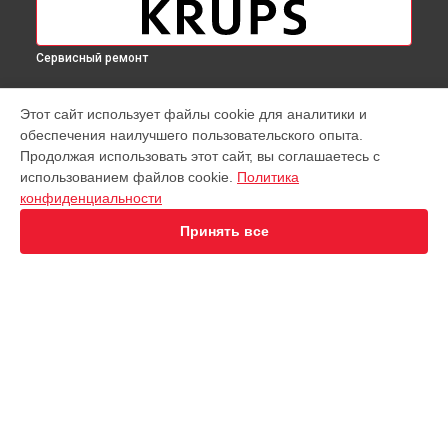
Сервисный ремонт
МОДЕЛИ
Этот сайт использует файлы cookie для аналитики и
обеспечения наилучшего пользовательского опыта.
Virtuoso XP442C11
Продолжая использовать этот сайт, вы соглашаетесь с
EA891D Evidence
использованием файлов cookie.
Политика
EA891C Evidence
конфиденциальности
EA891110
EA8911 Evidence
Принять все
EA890110 Evidence
EA8808 Two-In-One Cappuccino
EA873810 Preference
EA8708 Intuition
EA894T Evidence Plus
СТРАНИЦЫ
EA895N10 Evidence One
Гарантия
Espresseria EA82FE10
Доставка
Opio XP320830
Контакты
Nespresso XN890810
Карта сайта
KP1A01