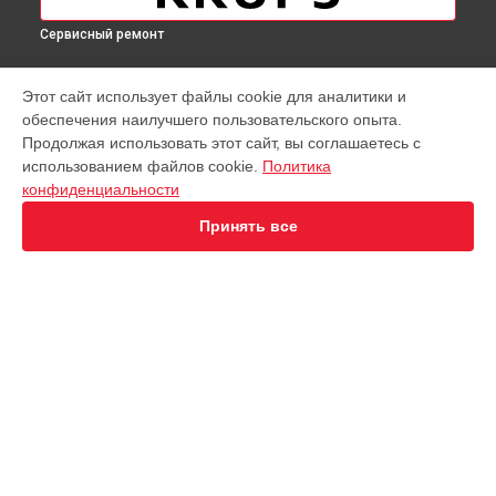
Сервисный ремонт
МОДЕЛИ
Этот сайт использует файлы cookie для аналитики и
обеспечения наилучшего пользовательского опыта.
Virtuoso XP442C11
Продолжая использовать этот сайт, вы соглашаетесь с
EA891D Evidence
использованием файлов cookie.
Политика
EA891C Evidence
конфиденциальности
EA891110
EA8911 Evidence
Принять все
EA890110 Evidence
EA8808 Two-In-One Cappuccino
EA873810 Preference
EA8708 Intuition
EA894T Evidence Plus
СТРАНИЦЫ
EA895N10 Evidence One
Гарантия
Espresseria EA82FE10
Доставка
Opio XP320830
Контакты
Nespresso XN890810
Карта сайта
KP1A01
Essential EA81R870
Essential EA816B70 1450Вт