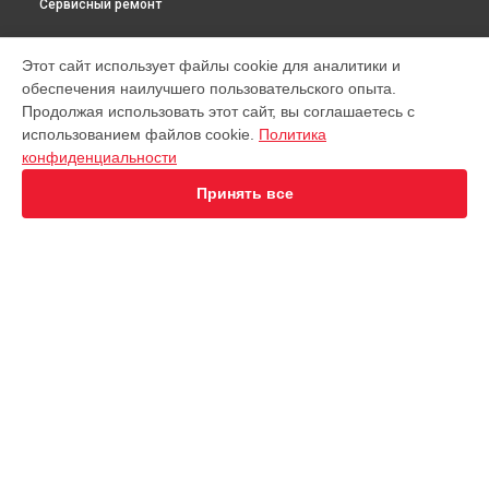
Сервисный ремонт
МОДЕЛИ
Этот сайт использует файлы cookie для аналитики и
обеспечения наилучшего пользовательского опыта.
Virtuoso XP442C11
Продолжая использовать этот сайт, вы соглашаетесь с
EA891D Evidence
использованием файлов cookie.
Политика
EA891C Evidence
конфиденциальности
EA891110
EA8911 Evidence
Принять все
EA890110 Evidence
EA8808 Two-In-One Cappuccino
EA873810 Preference
EA8708 Intuition
EA894T Evidence Plus
СТРАНИЦЫ
EA895N10 Evidence One
Гарантия
Espresseria EA82FE10
Доставка
Preference+ EA875E10
Контакты
Opio XP320830
Карта сайта
Nespresso XN890810
KP1A01
Essential EA81R870
КОНТАКТЫ
Essential EA816B70 1450Вт